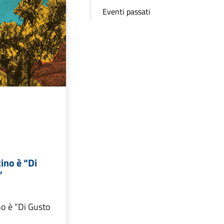
Eventi passati
cino è “Di
”
no è “Di Gusto