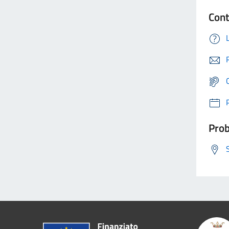
Cont
Prob