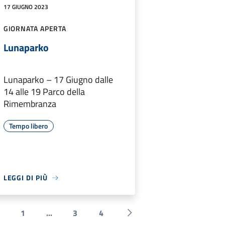
17 GIUGNO 2023
GIORNATA APERTA
Lunaparko
Lunaparko – 17 Giugno dalle
14 alle 19 Parco della
Rimembranza
Tempo libero
LEGGI DI PIÙ
1
...
3
4
 Precedente
Successiva »