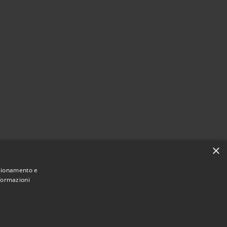
×
nzionamento e
nformazioni