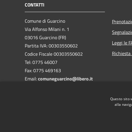
CONTATTI
Comune di Guarcino
Prenotaz
Via Alfonso Milani n. 1
Segnalazi
03016 Guarcino (FR)
Leggi le 
Partita IVA: 00303550602
Richiesta
Codice Fiscale 00303550602
Tel: 0775 46007
Fax: 0775 469163
Email:
comuneguarcino@libero.it
Codice Univoco Ufficio: UF0G98
Questo sito 
Codice IPA: c_e236
alla navig