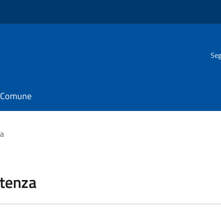
Seg
il Comune
za
stenza