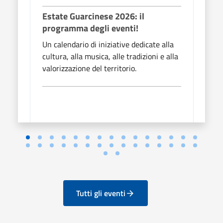
Estate Guarcinese 2026: il
Esta
programma degli eventi!
prog
Un calendario di iniziative dedicate alla
Un ca
cultura, alla musica, alle tradizioni e alla
cultu
valorizzazione del territorio.
valor
Tutti gli eventi