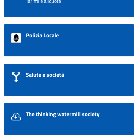
Tariffe e aliquote
Polizia Locale
Salute e società
The thinking watermill society