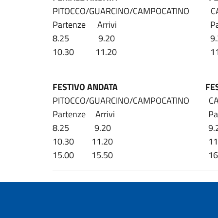
PITOCCO/GUARCINO/CAMPOCATINO CA
Partenze Arrivi Partenz
8.25 9.20 9.25 
10.30 11.20 11.30
FESTIVO ANDATA FESTIVO
PITOCCO/GUARCINO/CAMPOCATINO CAM
Partenze Arrivi Partenz
8.25 9.20 9.25 
10.30 11.20 11.30
15.00 15.50 16.45