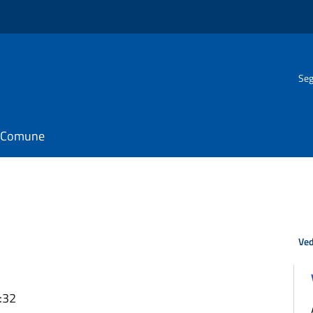
Seg
il Comune
Ved
:32