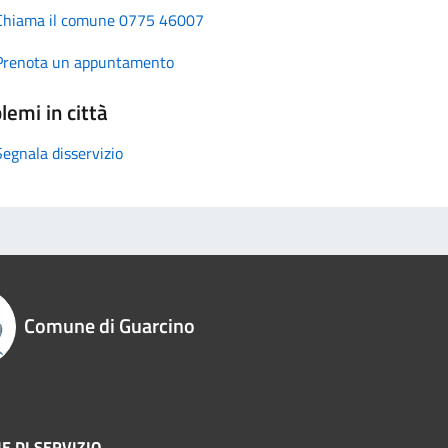
Chiama il comune 0775 46007
Prenota un appuntamento
lemi in città
Segnala disservizio
Comune di Guarcino
E DI SERVIZIO