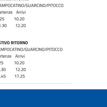
MPOCATINO/GUARCINO/PITOCCO
e Arrivi
10.20
 12.20
 RITORNO
POCATINO/GUARCINO/PITOCCO
e Arrivi
10.20
 12.20
 17.25