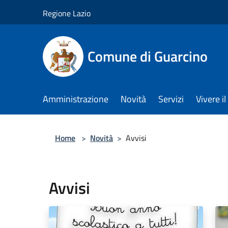
Salta al contenuto principale
Regione Lazio
Comune di Guarcino
Amministrazione
Novità
Servizi
Vivere 
Home
>
Novità
>
Avvisi
Avvisi