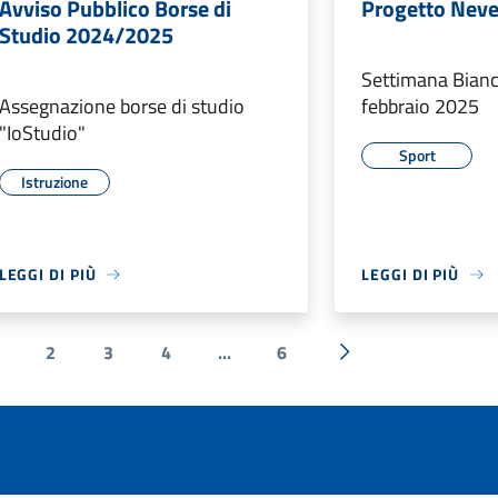
Avviso Pubblico Borse di
Progetto Nev
Studio 2024/2025
Settimana Bianca
Assegnazione borse di studio
febbraio 2025
"IoStudio"
Sport
Istruzione
LEGGI DI PIÙ
LEGGI DI PIÙ
2
3
4
...
6
ente
Successiva »