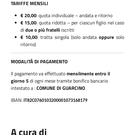
TARIFFE MENSILI
€ 20,00
: quota individuale – andata e ritorno
€ 15,00
: quota ridotta – per ciascun figlio nel caso
di
due o più fratelli
iscritti
€ 10,00
: tratta singola (solo andata
oppure
solo
ritorno)
MODALITÀ DI PAGAMENTO
Il pagamento va effettuato
mensilmente entro il
giorno 5
di ogni mese tramite bonifico bancario
intestato a :
COMUNE DI GUARCINO
IBAN:
IT82C0760103200001073168179
A cura di