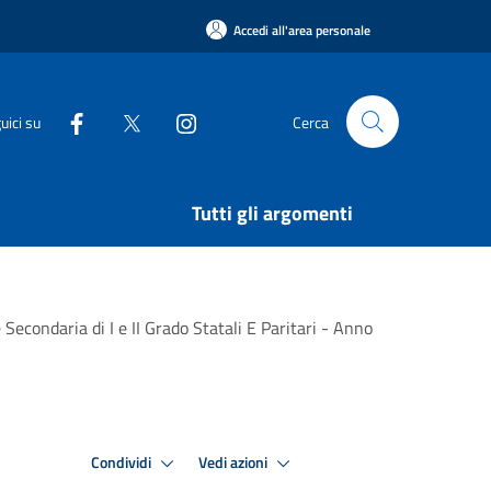
Accedi all'area personale
uici su
Cerca
Tutti gli argomenti
e Secondaria di I e II Grado Statali E Paritari - Anno
Condividi
Vedi azioni