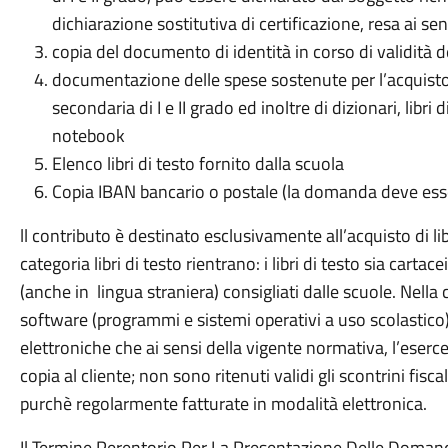
dichiarazione sostitutiva di certificazione, resa ai se
copia del documento di identità in corso di validità d
documentazione delle spese sostenute per l’acquisto de
secondaria di I e II grado ed inoltre di dizionari, libri di
notebook
Elenco libri di testo fornito dalla scuola
Copia IBAN bancario o postale (la domanda deve essere
ll contributo è destinato esclusivamente all’acquisto di lib
categoria libri di testo rientrano: i libri di testo sia cartacei 
(anche in lingua straniera) consigliati dalle scuole. Nella c
software (programmi e sistemi operativi a uso scolastico
elettroniche che ai sensi della vigente normativa, l’eser
copia al cliente; non sono ritenuti validi gli scontrini fi
purchè regolarmente fatturate in modalità elettronica.
Il Termine Perentorio Per La Presentazione Delle Doman