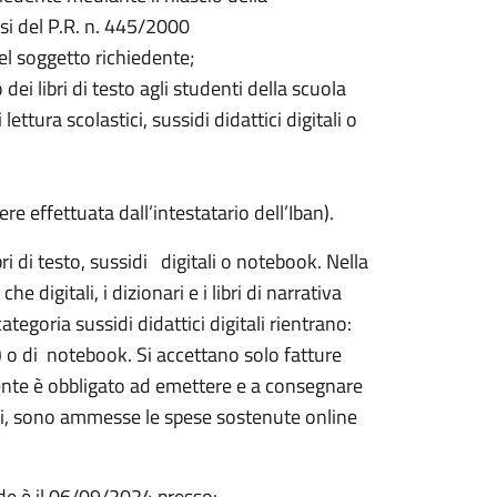
nsi del P.R. n. 445/2000
el soggetto richiedente;
i libri di testo agli studenti della scuola
 lettura scolastici, sussidi didattici digitali o
 effettuata dall’intestatario dell’Iban).
ri di testo, sussidi digitali o notebook. Nella
che digitali, i dizionari e i libri di narrativa
ategoria sussidi didattici digitali rientrano:
) o di notebook. Si accettano solo fatture
cente è obbligato ad emettere e a consegnare
scali, sono ammesse le spese sostenute online
de è il 06/09/2024 presso: