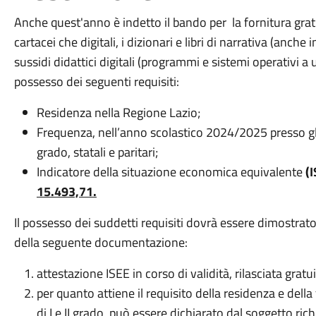
Anche quest'anno è indetto il bando per la fornitura gratuita
cartacei che digitali, i dizionari e libri di narrativa (anche 
sussidi didattici digitali (programmi e sistemi operativi a 
possesso dei seguenti requisiti:
Residenza nella Regione Lazio;
Frequenza, nell’anno scolastico 2024/2025 presso gli Is
grado, statali e paritari;
Indicatore della situazione economica equivalente
(I
15.493,71.
Il possesso dei suddetti requisiti dovrà essere dimostrato
della seguente documentazione:
attestazione ISEE in corso di validità, rilasciata gra
per quanto attiene il requisito della residenza e della
di I e II grado, può essere dichiarato dal soggetto ric