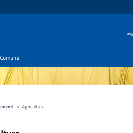
Seg
il Comune
omenti
>
Agricoltura