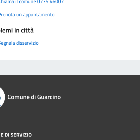
Chiama il comune 0775 46007
Prenota un appuntamento
lemi in città
Segnala disservizio
Comune di Guarcino
E DI SERVIZIO