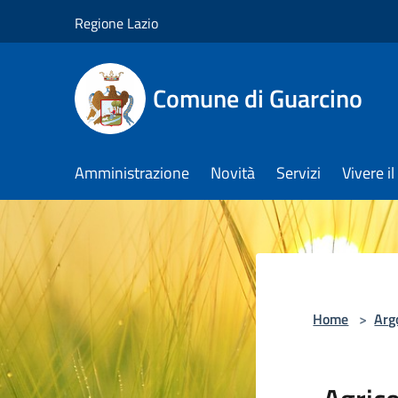
Salta al contenuto principale
Regione Lazio
Comune di Guarcino
Amministrazione
Novità
Servizi
Vivere 
Home
>
Arg