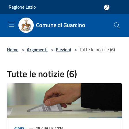
Salta al contenuto principale
Regione Lazio
Comune di Guarcino
Home
>
Argomenti
>
Elezioni
>
Tutte le notizie (6)
Tutte le notizie (6)
AVVISI
25 APRILE 2026