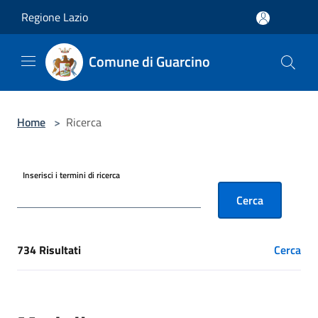
Salta al contenuto principale
Regione Lazio
Comune di Guarcino
Home
>
Ricerca
Inserisci i termini di ricerca
Cerca
734 Risultati
Cerca
[results] Risultati