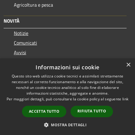
Agricoltura e pesca
NOVITÀ
Notizie
Comunicati
Avvisi
×
VIVERE IL COMUNE
Informazioni sui cookie
Questo sito web utilizza cookie tecnici e assimilati strettamente
Luoghi
necessari al corretto funzionamento e alla navigazione del sito,
nonché un cookie tecnico analitico al solo fine di elaborare
Eventi
informazioni statistiche, aggregate e anonime.
Per maggiori dettagli, può consultare la cookie policy al seguente
link
CONTATTI
RIFIUTA TUTTO
ACCETTA TUTTO
Comune di Guarcino
MOSTRA DETTAGLI
Via Alfonso Milani n. 1