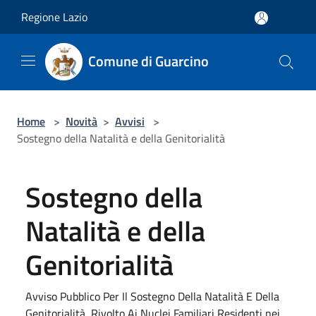
Salta al contenuto principale
Regione Lazio
Comune di Guarcino
Home
>
Novità
>
Avvisi
>
Sostegno della Natalità e della Genitorialità
Sostegno della
Natalità e della
Genitorialità
Avviso Pubblico Per Il Sostegno Della Natalità E Della
Genitorialità, Rivolto Ai Nuclei Familiari Residenti nei