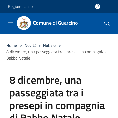
Salta al contenuto principale
Regione Lazio
Comune di Guarcino
Home
>
Novità
>
Notizie
>
8 dicembre, una passeggiata tra i presepi in compagnia di
Babbo Natale
8 dicembre, una
passeggiata tra i
presepi in compagnia
di Babbo Natale