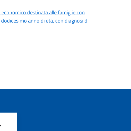
o economico destinata alle famiglie con
l dodicesimo anno di età, con diagnosi di
?