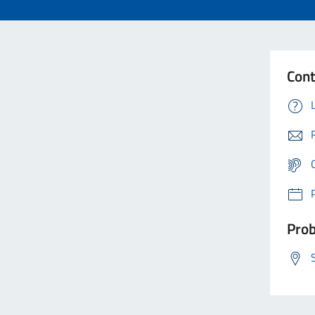
Cont
Prob