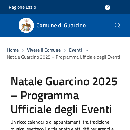
Salta al contenuto principale
Regione Lazio
Comune di Guarcino
Home
>
Vivere il Comune
>
Eventi
>
Natale Guarcino 2025 – Programma Ufficiale degli Eventi
Natale Guarcino 2025
– Programma
Ufficiale degli Eventi
Un ricco calendario di appuntamenti tra tradizione,
musica, spettacoli, artigianato e attività per grandi e