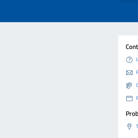
Cont
Prob