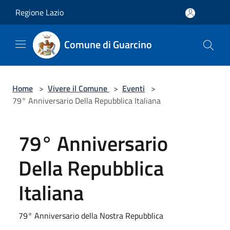
Salta al contenuto principale
Regione Lazio
Comune di Guarcino
Home
>
Vivere il Comune
>
Eventi
>
79° Anniversario Della Repubblica Italiana
79° Anniversario
Della Repubblica
Italiana
79° Anniversario della Nostra Repubblica