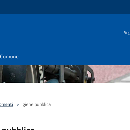
Seg
il Comune
omenti
>
Igiene pubblica