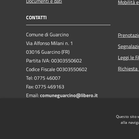
Documenti e dati
Mobilità e
CONTATTI
Comune di Guarcino
Prenotaz
Via Alfonso Milani n. 1
Segnalazi
03016 Guarcino (FR)
Leggi le 
Partita IVA: 00303550602
Richiesta
Codice Fiscale 00303550602
Tel: 0775 46007
Fax: 0775 469163
Email:
comuneguarcino@libero.it
Codice Univoco Ufficio: UF0G98
Questo sito 
Codice IPA: c_e236
alla navig