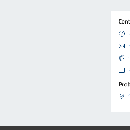
Cont
Prob