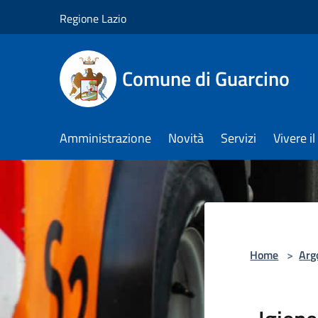
Salta al contenuto principale
Regione Lazio
Comune di Guarcino
Amministrazione
Novità
Servizi
Vivere 
Home
>
Arg