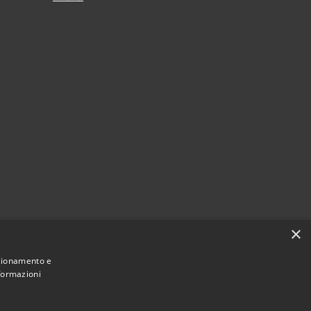
×
nzionamento e
nformazioni