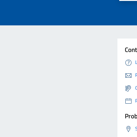
Cont
Prob